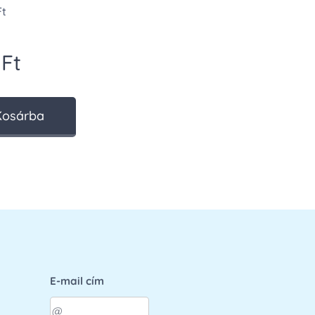
Ft
Ft
Kosárba
E-mail cím