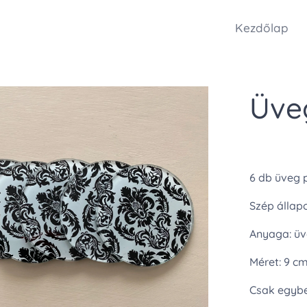
Kezdőlap
Üve
6 db üveg 
Szép állap
Anyaga: ü
Méret: 9 c
Csak egybe