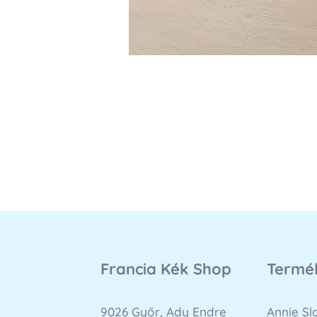
Francia Kék Shop
Termé
9026 Győr, Ady Endre
Annie S