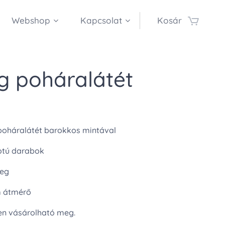
Webshop
Kapcsolat
Kosár
g poháralátét
poháralátét barokkos mintával
otú darabok
veg
m átmérő
n vásárolható meg.