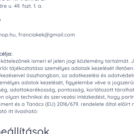
 u. 49. fszt. 1. a.
9
shop.hu, franciakek@gmail.com
élja:
ötelezőnek ismeri el jelen jogi közlemény tartalmát. J
árlói tájékoztatása személyes adataik kezelését illetőe
kezéseivel összhangban, az adatkezelési és adatvédelm
emélyes adatok kezelését, figyelembe véve a jogszerűsé
ség, adattakarékosság, pontosság, korlátozott tárolhat
 olyan technikai és szervezési intézkedést, hogy part
ment és a Tanács (EU) 2016/679. rendelete által előírt
tó itt ilvasható:
eállítások