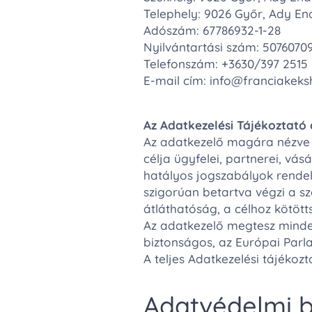
Telephely: 9026 Győr, Ady Endre
Adószám: 67786932-1-28
Nyilvántartási szám: 5076070
Telefonszám: +3630/397 2515
E-mail cím: info@franciakek
Az Adatkezelési Tájékoztató c
Az adatkezelő magára nézve k
célja ügyfelei, partnerei, vás
hatályos jogszabályok rendel
szigorúan betartva végzi a sz
átláthatóság, a célhoz kötött
Az adatkezelő megtesz minden
biztonságos, az Európai Parla
A teljes Adatkezelési tájékozta
Adatvédelmi b