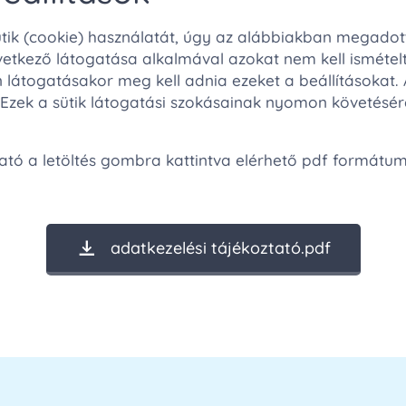
ik (cookie) használatát, úgy az alábbiakban megadott b
következő látogatása alkalmával azokat nem kell ismét
látogatásakor meg kell adnia ezeket a beállításokat. 
Ezek a sütik látogatási szokásainak nyomon követésér
ztató a letöltés gombra kattintva elérhető pdf formátu
adatkezelési tájékoztató.pdf