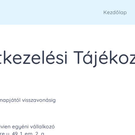
Kezdőlap
kezelési Tájéko
napjától visszavonásig
ivien egyéni vállalkozó
 u. 49. 1. em. 2. a.