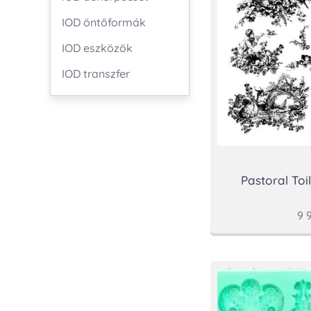
IOD öntőformák
IOD eszközök
IOD transzfer
Pastoral Toi
9 