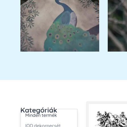
Kategóriák
Minden termék
IOD dekorpecsét