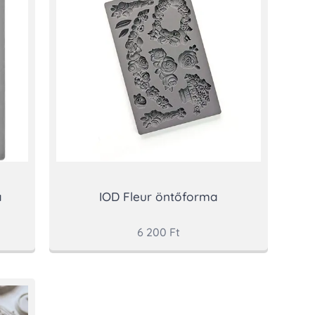
a
IOD Fleur öntőforma
6 200
Ft