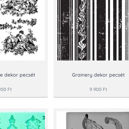
le dekor pecsét
Grainery dekor pecsét
900
Ft
9 900
Ft