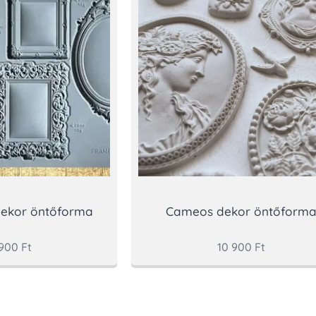
dekor öntőforma
Cameos dekor öntőform
 900
Ft
10 900
Ft