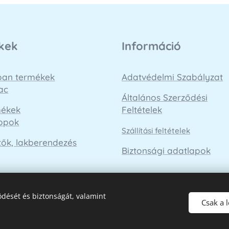
kek
Információ
loan termékek
Adatvédelmi Szabályzat
ac
Általános Szerződési
mékek
Feltételek
opok
Szállítási feltételek
tők, lakberendezés
Biztonsági adatlapok
dését és biztonságát, valamint
Csak a 
Az oldalt a
Webnode
működteti
Sütik