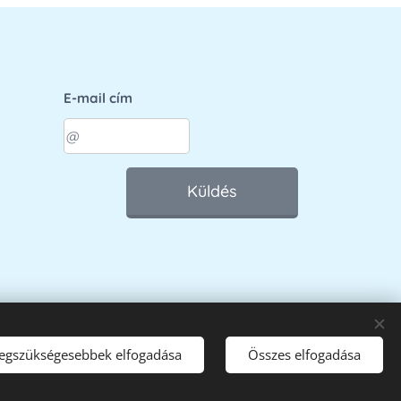
E-mail cím
Küldés
legszükségesebbek elfogadása
Összes elfogadása