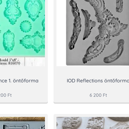
nce 1. öntőforma
IOD Reflections öntőform
200
Ft
6 200
Ft