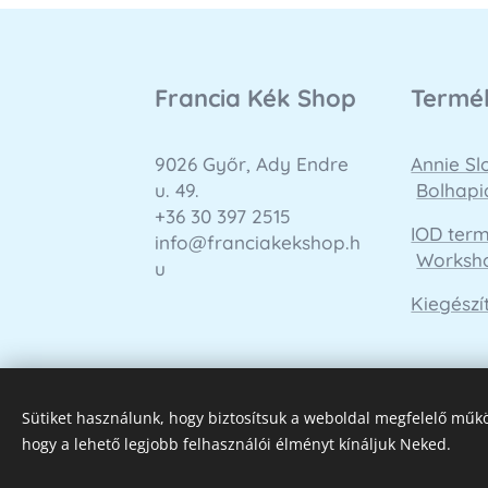
Francia Kék Shop
Termé
9026 Győr, Ady Endre
Annie S
u. 49.
Bolhapi
+36 30 397 2515
IOD ter
info@franciakekshop.h
Worksh
u
Kiegészí
Sütiket használunk, hogy biztosítsuk a weboldal megfelelő műkö
hogy a lehető legjobb felhasználói élményt kínáljuk Neked.