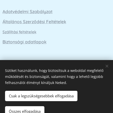
Adatvédelmi Szabályzat
Általános Szerződési Feltételek
Szállítási feltételek
Biztonsági adatlapok
E-mail cím
Sütiket használunk, hogy biztosítsuk a weboldal megfelelő
működését és biztonságát, valamint hogy a lehető legjobb
felhasználói élményt kínáljuk Neked.
Küldés
Csak a legszükségesebbek elfogadása
Összes elfogadása