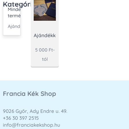
Kategóriák
Minden
termék
Ajándékkártya
Ajándékkártya
5 000
Ft
-
tól
Francia Kék Shop
9026 Győr, Ady Endre u. 49.
+36 30 397 2515
info@franciakekshop.hu