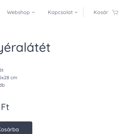
Webshop
Kapcsolat
Kosár
yéralátét
ét
,5x28 cm
 db
Ft
Kosárba