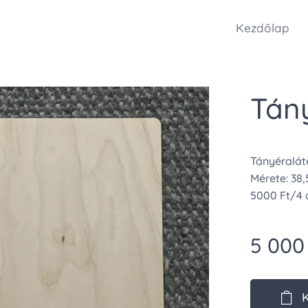
Kezdőlap
Tán
Tányéralát
Mérete: 38
5000 Ft/4
5 000