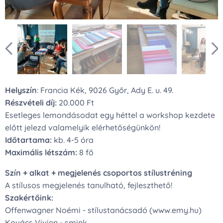
Helyszín
: Francia Kék, 9026 Győr, Ady E. u. 49.
Részvételi díj:
20.000 Ft
Esetleges lemondásodat egy héttel a workshop kezdete
előtt jelezd valamelyik elérhetőségünkön!
Időtartama:
kb. 4-5 óra
Maximális létszám:
8 fő
Szín + alkat + megjelenés csoportos stílustréning
A stílusos megjelenés tanulható, fejleszthető!
Szakértőink:
Offenwagner Noémi - stílustanácsadó (www.emy.hu)
Kovács Vivien - smink