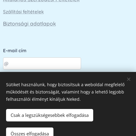
Szállítási feltételek
Biztonsági adatlapok
E-mail cím
Küldés
Sütiket használunk, hogy biztosítsuk a weboldal megfelelő
működését és biztonságát, valamint hogy a lehető legjobb
felhasználói élményt kínáljuk Neked.
Az oldalt a
Webnode
működteti
Sütik
Csak a legszükségesebbek elfogadása
Kosárba
Összes elfogadása