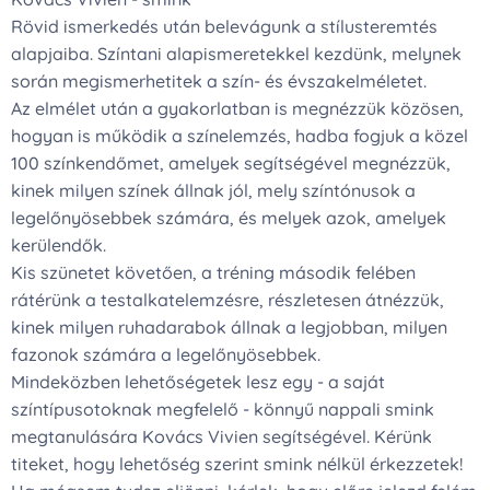
Rövid ismerkedés után belevágunk a stílusteremtés
alapjaiba. Színtani alapismeretekkel kezdünk, melynek
során megismerhetitek a szín- és évszakelméletet.
Az elmélet után a gyakorlatban is megnézzük közösen,
hogyan is működik a színelemzés, hadba fogjuk a közel
100 színkendőmet, amelyek segítségével megnézzük,
kinek milyen színek állnak jól, mely színtónusok a
legelőnyösebbek számára, és melyek azok, amelyek
kerülendők.
Kis szünetet követően, a tréning második felében
rátérünk a testalkatelemzésre, részletesen átnézzük,
kinek milyen ruhadarabok állnak a legjobban, milyen
fazonok számára a legelőnyösebbek.
Mindeközben lehetőségetek lesz egy - a saját
színtípusotoknak megfelelő - könnyű nappali smink
megtanulására Kovács Vivien segítségével. Kérünk
titeket, hogy lehetőség szerint smink nélkül érkezzetek!