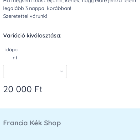
Ha mégsem tudsz eljönni, kérlek, hogy előre jelezd felém
legalább 3 nappal korábban!
Szeretettel várunk!
Variáció kiválasztása:
időpo
nt
20 000
Ft
Francia Kék Shop