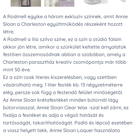
A Rodmell egyike a három exkluzív színnek, amit Annie
Sloan a Charleston együttműködés részeként hozott
létre.
A Rodmell a lila szilva színe, ez a szín a stúdió falain
akkor jön létre, amikor a szürkület keltette árnyalatok
festőien összemosódnak abban a szobában, amely a
Charleston parasztház kreatív csomópontja már több
mint 50 éve.
Ez a szín csak literes kiszerelésben, vagy szettben
vásárolható meg. 1 liter festék kb. 13 négyzetméterre
elég, persze sok függ a festendő felület minőségétől.
Az Annie Sloan krétafestéket minden bútornál lágy
bútorviasszal, Annie Sloan Clear Wax -szal kell zárni, ez
fixálja a festéket és adja a végső hatását és
tartósságát, takaríthatóságát. Padló és lépcső esetében
a viasz helyett lakk, Annie Sloan Laquer használata