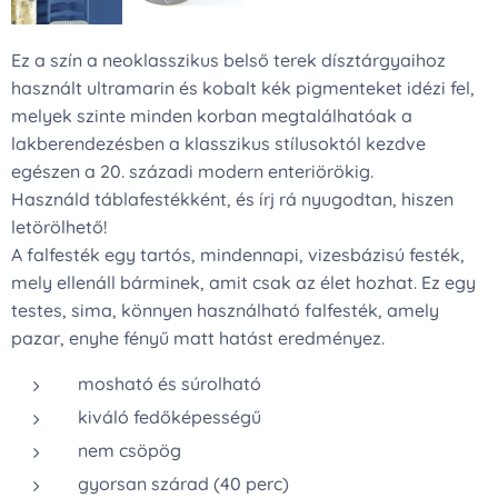
Ez a szín a neoklasszikus belső terek dísztárgyaihoz
használt ultramarin és kobalt kék pigmenteket idézi fel,
melyek szinte minden korban megtalálhatóak a
lakberendezésben a klasszikus stílusoktól kezdve
egészen a 20. századi modern enteriörökig.
Használd táblafestékként, és írj rá nyugodtan, hiszen
letörölhető!
A falfesték egy tartós, mindennapi, vizesbázisú festék,
mely ellenáll bárminek, amit csak az élet hozhat. Ez egy
testes, sima, könnyen használható falfesték, amely
pazar, enyhe fényű matt hatást eredményez.
mosható és súrolható
kiváló fedőképességű
nem csöpög
gyorsan szárad (40 perc)