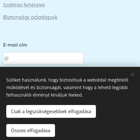
Szállítási feltételek
Biztonsági adatlapok
E-mail cím
Küldés
Sütiket használunk, hogy biztosítsuk a weboldal megfelelő
működését és biztonságát, valamint hogy a lehető legjobb
felhasználói élményt kínáljuk Neked.
Az oldalt a
Webnode
működteti
Sütik
Csak a legszükségesebbek elfogadása
Kosárba
Összes elfogadása