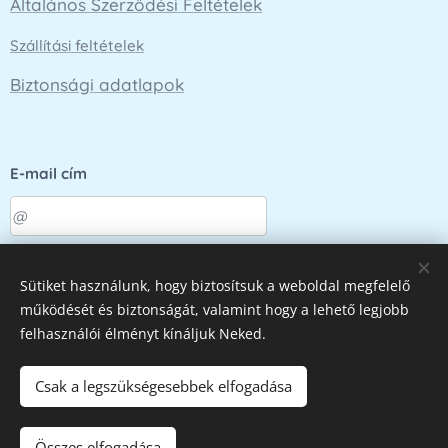
Általános Szerződési Feltételek
Szállítási feltételek
Biztonsági adatlapok
E-mail cím
Küldés
Sütiket használunk, hogy biztosítsuk a weboldal megfelelő
működését és biztonságát, valamint hogy a lehető legjobb
felhasználói élményt kínáljuk Neked.
Az oldalt a
Webnode
működteti
Sütik
Csak a legszükségesebbek elfogadása
Kosárba
Összes elfogadása