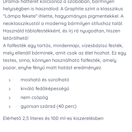
Drámai hátteret kölcsönöz a szobában, bármilyen
helyiségben is használod. A Graphite színt a klasszikus
"Lámpa fekete" ihlette, hagyományos pigmentekkel. A
neoklasszikustól a modernig bármilyen stílushoz talál.
Használd táblafestékként, és írj rá nyugodtan, hiszen
letörölhető!
A falfesték egy tartós, mindennapi, vizesbázisú festék,
mely ellenáll bárminek, amit csak az élet hozhat. Ez egy
testes, sima, könnyen használható falfesték, amely
pazar, enyhe fényű matt hatást eredményez.
mosható és súrolható
kiváló fedőképességű
nem csöpög
gyorsan szárad (40 perc)
Elérhető 2,5 literes és 100 ml-es kiszerelésben