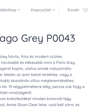
Webshop
Kapcsolat
Kosár
cago Grey P0043
rey hűvös, friss és modern szürke.
hűvösebb és kékesebb mint a Paris Grey.
góról kapta, utalva annak indusztriális
e. Ideális az ipari belső terekhez, vagy a
ttabb skandináv stílus megteremtéséhez.
ték kb. 13 négyzetméterre elég, persze sok függ a
lület minőségétől.
loan krétafestéket minden bútornál lágy
al, Annie Sloan Clear Wax -szal kell zárni, ez