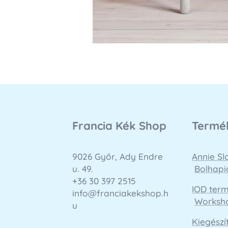
Francia Kék Shop
Termé
9026 Győr, Ady Endre
Annie S
u. 49.
Bolhapi
+36 30 397 2515
IOD ter
info@franciakekshop.h
Worksh
u
Kiegészí