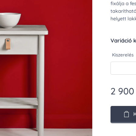
fixálja a f
takaríthat
helyett lak
Variáció 
Kiszerelés
2 900