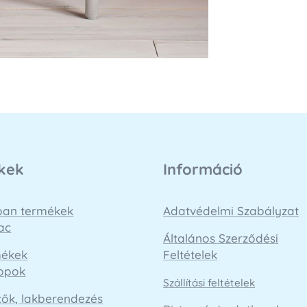
kek
Információ
loan termékek
Adatvédelmi Szabályzat
ac
Általános Szerződési
mékek
Feltételek
opok
Szállítási feltételek
tők, lakberendezés