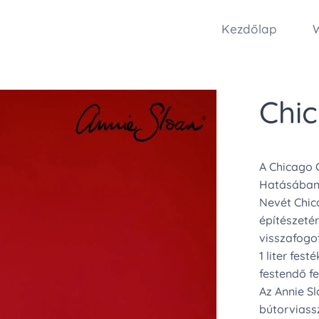
Kezdőlap
Chi
A Chicago G
Hatásában 
Nevét Chica
építészetér
visszafogo
1 liter fes
festendő fe
Az Annie S
bútorviassz