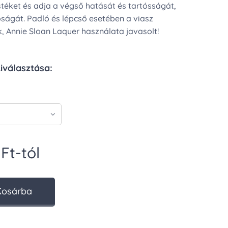
estéket és adja a végső hatását és tartósságát,
óságát. Padló és lépcső esetében a viasz
k, Annie Sloan Laquer használata javasolt!
kiválasztása:
Ft
-tól
Kosárba