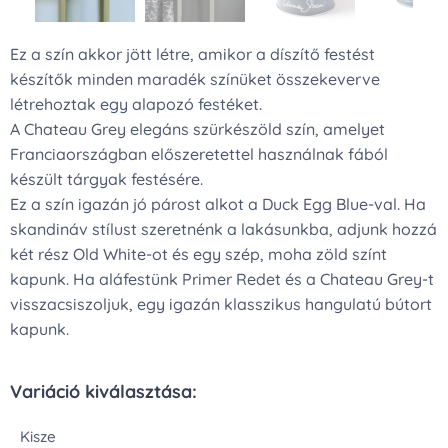
Ez a szín akkor jött létre, amikor a díszítő festést
készítők minden maradék színüket összekeverve
létrehoztak egy alapozó festéket.
A Chateau Grey elegáns szürkészöld szín, amelyet
Franciaországban előszeretettel használnak fából
készült tárgyak festésére.
Ez a szín igazán jó párost alkot a Duck Egg Blue-val. Ha
skandináv stílust szeretnénk a lakásunkba, adjunk hozzá
két rész Old White-ot és egy szép, moha zöld színt
kapunk. Ha aláfestünk Primer Redet és a Chateau Grey-t
visszacsiszoljuk, egy igazán klasszikus hangulatú bútort
kapunk.
Variáció kiválasztása:
Kisze