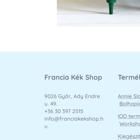
Francia Kék Shop
Termé
9026 Győr, Ady Endre
Annie S
u. 49.
Bolhapi
+36 30 397 2515
IOD ter
info@franciakekshop.h
Worksh
u
Kiegészí