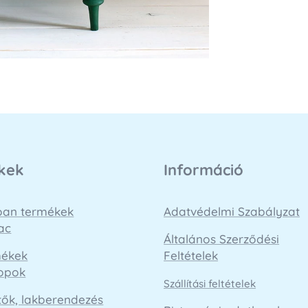
kek
Információ
loan termékek
Adatvédelmi Szabályzat
ac
Általános Szerződési
mékek
Feltételek
opok
Szállítási feltételek
tők, lakberendezés