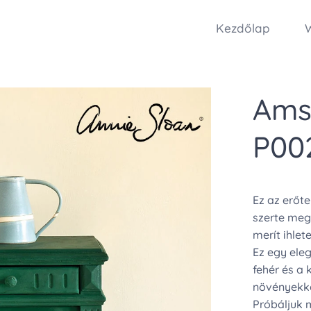
Kezdőlap
Ams
P00
Ez az erőt
szerte megt
merít ihlete
Ez egy eleg
fehér és a 
növényekke
Próbáljuk m