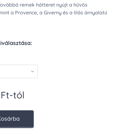
 Továbbá remek hátteret nyújt a hűvös
int a Provence, a Giverny és a lilás árnyalatú
kiválasztása:
Ft
-tól
Kosárba