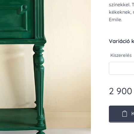
színekkel.
kékeknek, m
Emile.
Variáció 
Kiszerelés
2 900