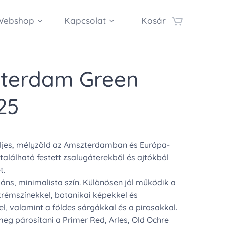
Webshop
Kapcsolat
Kosár
terdam Green
25
eljes, mélyzöld az Amszterdamban és Európa-
alálható festett zsalugáterekből és ajtókból
t.
áns, minimalista szín. Különösen jól működik a
krémszínekkel, botanikai képekkel és
l, valamint a földes sárgákkal és a pirosakkal.
eg párosítani a Primer Red, Arles, Old Ochre