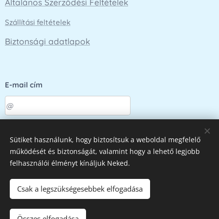
Általános Szerződési Feltételek
Szállítási feltételek
Biztonsági adatlapok
E-mail cím
Küldés
Sütiket használunk, hogy biztosítsuk a weboldal megfelelő
működését és biztonságát, valamint hogy a lehető legjobb
felhasználói élményt kínáljuk Neked.
Az oldalt a
Webnode
működteti
Sütik
Csak a legszükségesebbek elfogadása
Kosárba
Összes elfogadása